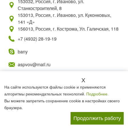
153032, Россия, г. Иваново, ул.
Станкостроителей, 8
153013, Россия, г. Иваново, ул. Куконковых,
141 «Д»
156013, Россия, г. Кострома, Ул. Галичская, 118
+7 (4932) 28-19-19
bany
aspvov@mail.ru
Мы в социальных сетях:
X
На сайте используются файлы cookie и применяются
алгоритмы рекомендательных технологий.
Подробнее.
© 2015
- 2026 Все для бани. Все права
Вы можете запретить сохранение cookie в настройках своего
защищены.
браузера.
Продолжить работу