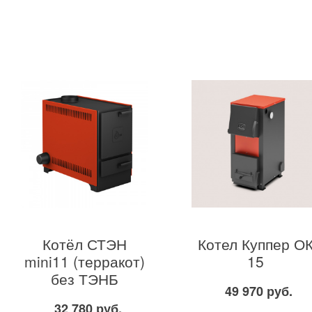
Котёл СТЭН
Котел Куппер О
mini11 (терракот)
15
без ТЭНБ
49 970 руб.
32 780 руб.