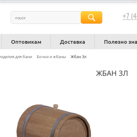
+7 (
Оптовикам
Доставка
Полезно зн
зделия для бани
Бочки и жбаны
Жбан 3л
ЖБАН 3Л