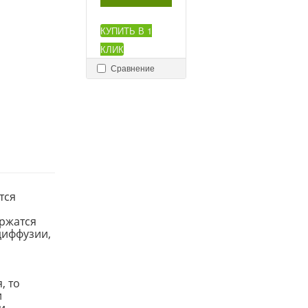
КУПИТЬ В 1
КЛИК
Сравнение
тся
ержатся
диффузии,
, то
и