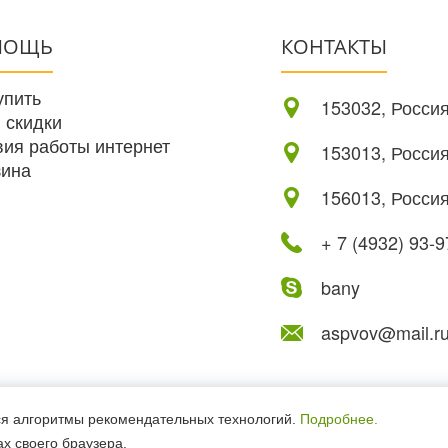
МОЩЬ
КОНТАКТЫ
упить
153032, Россия
 скидки
вия работы интернет
153013, Россия
зина
156013, Россия
+ 7 (4932) 93-9
bany
aspvov@mail.r
а защищены.
ся алгоритмы рекомендательных технологий.
Подробнее.
х своего браузера.